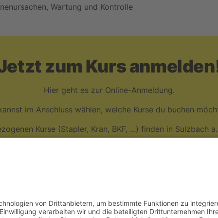
nenursachen, Wartung und Kontrolle
Jetzt zum Kurs anmelden
Hier geht es zur Online-Anmeldung.
kannst im Anschluss wählen, welche Kurse du buchen möcht
zogenen Kurse (Stapler, Kran, BKF, ...) finden in Sulzbach a.
zur Online-Anmeldung