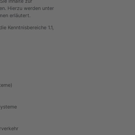
Sie Inhalte zur
en. Hierzu werden unter
en erläutert.
ie Kenntnisbereiche 1.1,
steme)
systeme
rverkehr