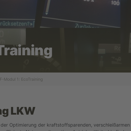
Training
F-Modul 1: EcoTraining
ing LKW
i der Optimierung der kraftstoffsparenden, verschleißarm