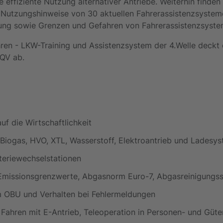
 effiziente Nutzung alternativer Antriebe. Weiterhin finden 
 Nutzungshinweise von 30 aktuellen Fahrerassistenzsystem
ung sowie Grenzen und Gefahren von Fahrerassistenzsystem
hren - LKW-Training und Assistenzsystem der 4.Welle deckt d
FQV ab.
uf die Wirtschaftlichkeit
 (Biogas, HVO, XTL, Wasserstoff, Elektroantrieb und Ladesy
teriewechselstationen
missionsgrenzwerte, Abgasnorm Euro-7, Abgasreinigungs
m OBU und Verhalten bei Fehlermeldungen
Fahren mit E-Antrieb, Teleoperation in Personen- und Güte