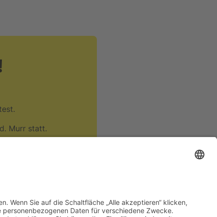
!
est.
d. Murr statt.