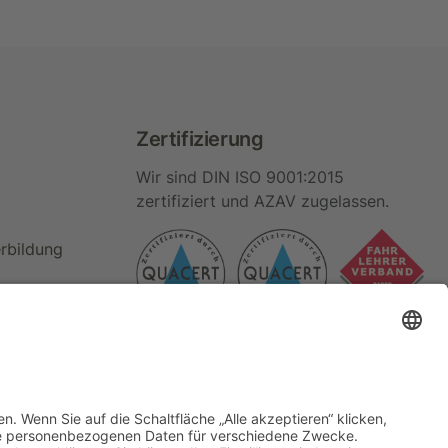
Zertifizierung
Wir sind DIN ISO 9001:2015
zertifiziert und AZAV zugelassen.
erbildung
AGB
Datenschutz
Impressum