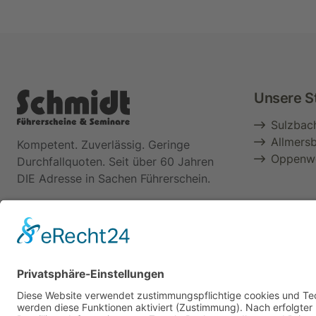
Unsere S
Sulzbac
Allmersb
Kompetent. Zuverlässig. Geringe
Oppenwe
Durchfallquoten. Seit über 60 Jahren
DIE Adresse in Sachen Führerschein.
2022 © Fahrschule Schmidt