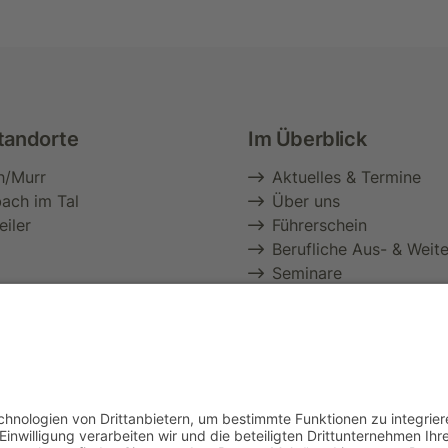
tandorte
Im Überblick
h/Murr
Aktuelles & Termine
ach im Tal
Über uns
iler
Führerschein
Berufliche Aus- & Weit
Seminare