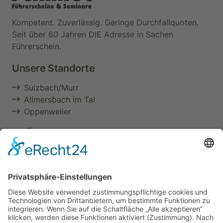
Kompetent. Zuverlässig. Geringe Durchfallquoten.
Seit über 60 Jahren DIE Adresse in Sachen
Führerschein.
Unsere Standorte
Sulzbach/Murr
Allmersbach im Tal
Oppenweiler
Im Überblick
Aktuelles & Termine
Über uns
Führerschein
Berufliche Aus- & Weiterbildung
Seminare
Zertifizierung