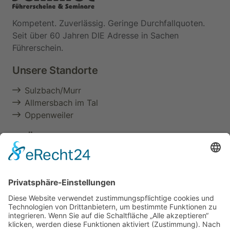
Kompetent. Zuverlässig. Geringe Durchfallquoten.
Seit über 60 Jahren DIE Adresse in Sachen
Führerschein.
Unsere Standorte
Sulzbach/Murr
Allmersbach im Tal
Oppenweiler
Im Überblick
Aktuelles & Termine
Über uns
Führerschein
Berufliche Aus- & Weiterbildung
Seminare
Zertifizierung