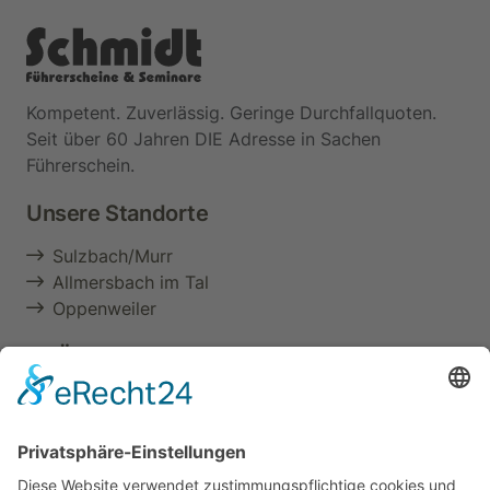
Kompetent. Zuverlässig. Geringe Durchfallquoten.
Seit über 60 Jahren DIE Adresse in Sachen
Führerschein.
Unsere Standorte
Sulzbach/Murr
Allmersbach im Tal
Oppenweiler
Im Überblick
Aktuelles & Termine
Über uns
Führerschein
Berufliche Aus- & Weiterbildung