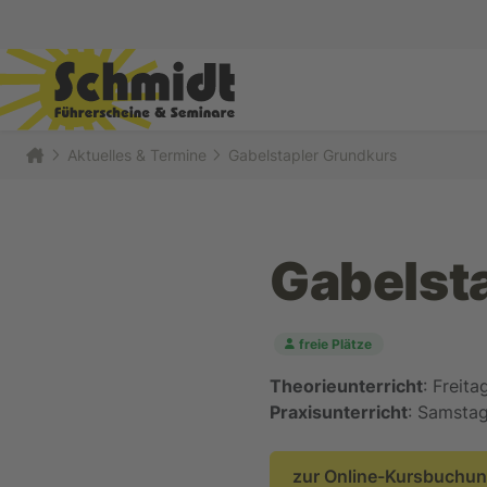
Aktuelles & Termine
Gabelstapler Grundkurs
Gabelst
freie Plätze
Theorieunterricht
: Freit
Praxisunterricht
: Samstag
zur Online-Kursbuchu