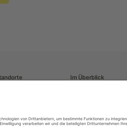
tandorte
Im Überblick
h/Murr
Aktuelles & Termine
ach im Tal
Über uns
iler
Führerschein
Berufliche Aus- & Weit
Seminare