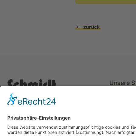
zurück
Unsere S
Sulzbac
Allmersb
Kompetent. Zuverlässig. Geringe
Oppenwe
Durchfallquoten. Seit über 60 Jahren
DIE Adresse in Sachen Führerschein.