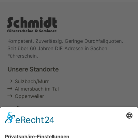
Kompetent. Zuverlässig. Geringe Durchfallquoten.
Seit über 60 Jahren DIE Adresse in Sachen
Führerschein.
Unsere Standorte
Sulzbach/Murr
Allmersbach im Tal
Oppenweiler
Im Überblick
Aktuelles & Termine
Über uns
Führerschein