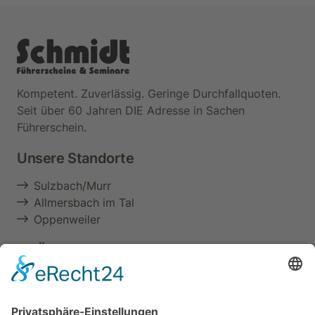
Kompetent. Zuverlässig. Geringe Durchfallquoten.
Seit über 60 Jahren DIE Adresse in Sachen
Führerschein.
Unsere Standorte
Sulzbach/Murr
Allmersbach im Tal
Oppenweiler
Im Überblick
Aktuelles & Termine
Über uns
Führerschein