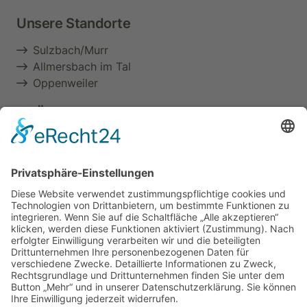
Unsere Standorte
Sulzbach/Murr
Allmersbach im Tal
Oppenweiler
Im Überblick
Aktuelles & Termine
Über uns
Führerschein
Berufliche Aus- & Weiterbildung
Seminare
Zertifizierung
Wir sind DIN ISO 9001:2015 zertifiziert und AZAV
zugelassen.